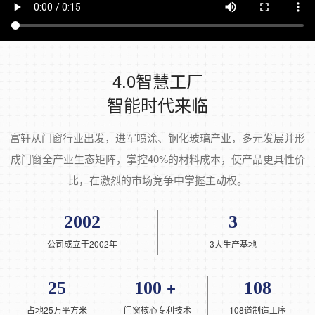
4.0智慧工厂
智能时代来临
富轩从门窗行业出发，进军喷涂、钢化玻璃产业，多元发展并形
成门窗全产业生态矩阵，掌控40%的材料成本，使产品更具性价
比，在激烈的市场竞争中掌握主动权。
2002
3
公司成立于2002年
3大生产基地
25
100﹢
108
占地25万平方米
门窗核心专利技术
108道制造工序