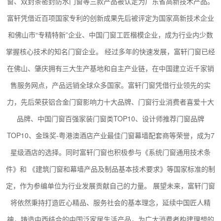
窗、双封条密封防水门窗等三款产品被认定为广东省高新技术产品。
富轩凭借近百项国家专利的创新成果先后被评定为国家高新技术企业
和佛山市“专精特新”企业、中国门窗工匠楷模企业，成为行业内少数
掌握核心技术的知名门窗企业。 经过多年的快速发展，富轩门窗已经
在佛山、肇庆拥有三大生产基地和自主产业链，在中国建立近千家销
售服务网点，产品远销全球众多国家。富轩门窗凭借行业领先的实
力，先后荣获铝合金门窗影响力十大品牌、门窗行业消费者喜爱十大
品牌、中国门窗百强家装门窗类TOP10、设计师推荐门窗品牌
TOP10、金珠奖-粤港澳酒店产业最佳门窗幕墙配套商等荣誉，成为7
星级酒店的选择。同时富轩门窗也积极参与《系统门窗通用技术条
件》和 《建筑门窗和幕墙产品及制品基本技术要求》等国家标准的制
定，作为参编单位为行业发展贡献自己的力量。 展望未来，富轩门窗
将依然秉持打造匠心精品、服务社会的基本理念，延续中国匠人精
神，铸造中西结合的中国泛家居生活产品，为广大消费者构建理想的