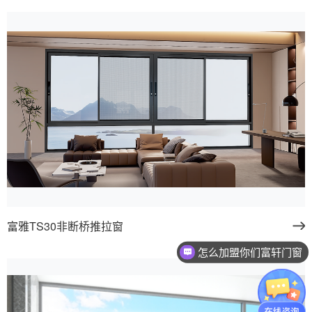
富雅TS30非断桥推拉窗
怎么加盟你们富轩门窗