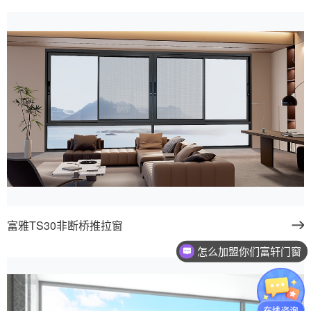
富雅TS30非断桥推拉窗
怎么加盟你们富轩门窗