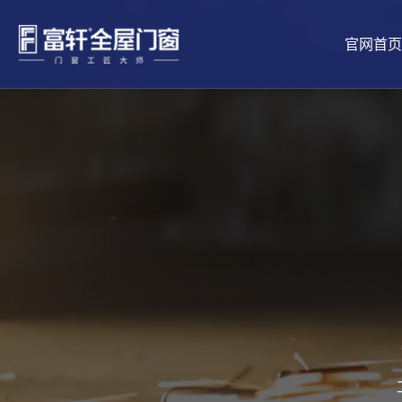
官网首页
品牌介绍
工匠文化
铝合金门
景生活
五星安装
全球供应链
市场前景
品牌新闻