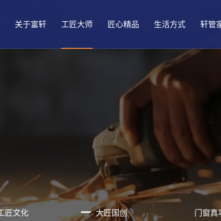
关于富轩
工匠大师
匠心精品
生活方式
轩管
发展历程
大匠国创
铝合金窗
悦生活
品质保障
门店形象
精益动态
品牌荣誉
门窗真功夫
智能门窗
趣生活
查找门店
盈利模式
门店动态
工匠文化
大匠国创
门窗真