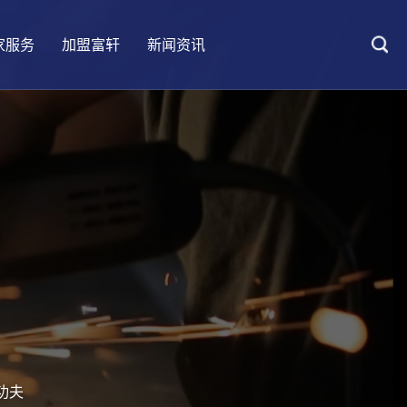
家服务
加盟富轩
新闻资讯
大匠情怀
UPVC铝塑系统门窗
客户案例
防伪查询
加盟优势
设计会客厅
阳光房
五星安装
加盟要求
装修百科
功夫