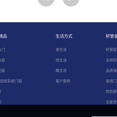
精品
生活方式
轩管
金门
景生活
轩管家
金窗
悦生活
全球供
门窗
趣生活
品质保
C铝塑系统门窗
客户案例
查找门
房
防伪查
门
五星安
房