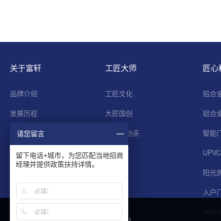
关于富轩
工匠大师
匠心
品牌介绍
工匠文化
铝合
发展历程
大匠国创
铝合
品牌荣誉
门窗真功夫
智能
请您留言
工匠文化
UPV
留下电话+城市，为您匹配当地招商
经理并提供政策扶持详情。
大匠情怀
阳光
入户
淋浴