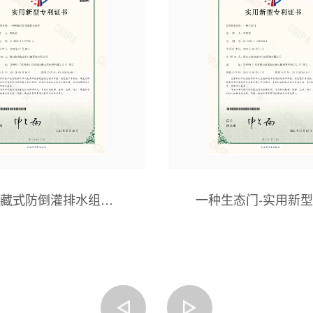
藏式防倒灌排水组件-
一种生态门-实用新
实用新型专利证书
书