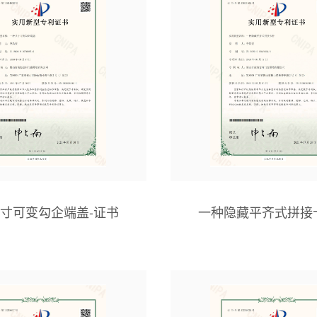
寸可变勾企端盖-证书
一种隐藏平齐式拼接
书