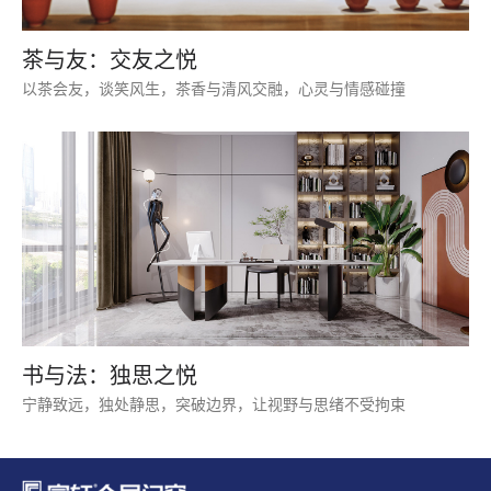
茶与友：交友之悦
以茶会友，谈笑风生，茶香与清风交融，心灵与情感碰撞
书与法：独思之悦
宁静致远，独处静思，突破边界，让视野与思绪不受拘束