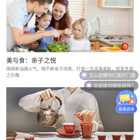
美与食：亲子之悦
隔得断油烟火气，隔不断亲子浓情，打造一方洁净清新，悦享烹调
怎么加盟你们富轩门窗
之乐趣
总部提供哪些扶持？