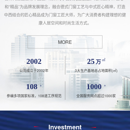
和“精品”为品牌发展理念，融合德式门窗工艺与中式匠心精神，打造
中西结合的匠心精品成为门窗工匠大师，为广大消费者构建理想的健
康人居空间和时尚生活方式。
MORE
2002
25
㎡
万
公司成立于2002年
3大生产基地总占地面积(㎡)
108
+
1000
+
参编多项国家标准，108道工序规范
全国服务网点超过1000家
Investment