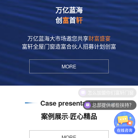
万亿蓝海
创
富
首
轩
万亿蓝海大市场邀您共享
财富盛宴
富轩全屋门窗造富合伙人招募计划创富
MORE
Case presentation
总部提供哪些扶持？
案例展示·匠心精品
MORE