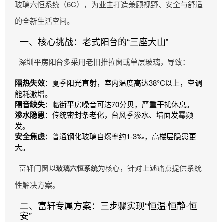
玻璃六恒系统（6C），为业主打造兼顾视野、安全与舒适
的全新生活空间。
一、核心挑战：老式阳台的“三座大山”
深圳平房阳台多采用老旧推拉窗或单层玻璃，导致：
隔热失效
：夏季阳光直射，室内温度高达38°C以上，空调
能耗激增。
隔音缺失
：临街平房噪音可达70分贝，严重干扰休息。
渗水隐患
：传统密封条老化，台风季渗水、墙面发霉频
发。
安全焦虑
：普通钢化玻璃自爆率约1-3‰，高楼层隐患更
大。
富轩门窗以
为核心，针对上述痛点提供系统
玻璃六恒系统
性解决方案。
二、富轩专属方案：三步骤实现“恒温·恒静·恒
安”