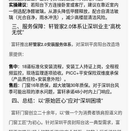
实操建议
：若阳台下方连接卧室或客厅，建议在靠近室内
一侧选配净醛玻璃，从源头降低甲醛释放，配合自清洁玻
璃（光合自净，雨水冲洗），减少高楼层清洁风险。
三、服务保障：轩管家2.0体系让深圳业主“高枕
无忧”
富轩推出
，对深圳平房阳台改造场
轩管家2.0安装服务体系
景提供：
售中
：18道标准化安装流程，安装工人持证上岗，全程视
频监控，现场监理逐项验收。PICC+平安保险双维度承保
（产品责任险+安装意外险）。
售后
：门窗16年质保，超大玻璃30年质保。对于深圳台风
季可能出现的渗水问题，富轩承诺48小时内上门响应。
四、总结：以“原始匠心”应对“深圳困境”
富轩门窗创立二十余年，以“做一个为消费者铁肩担道义的
门窗工匠”为初心。针对深圳平房封阳台这一典型需求，富