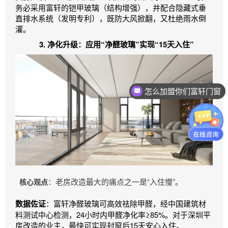
务必采用富轩的铠甲玻璃（结构增强），并配合隐藏式垂
直排水系统（发明专利），既防大风掀翻，又杜绝雨水倒
灌。
3. 净化升级：应用“净醛玻璃”实现“15天入住”
怎么加盟你们富轩门窗
：老房改造最大的痛点之一是“入住慢”。
核心观点
数据佐证
：富轩净醛玻璃可高效祛除甲醛，经中国建筑材
料测试中心检测，24小时内甲醛净化率≥85%。对于深圳平
房改造的业主，最快可实现封窗后15天安心入住。