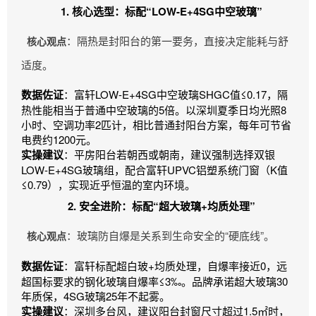
1. 核心选型：标配“LOW-E+4SG中空玻璃”
：隔热是封阳台的第一要务，直接决定能耗与舒
核心观点
适度。
数据佐证
：富轩LOW-E+4SG中空玻璃SHGC值≤0.17，隔
热性能相当于普通中空玻璃的5倍。以深圳夏季日均光照8
小时、空调功率2匹计，相比普通封阳台方案，每年可节省
电费约1200元。
实操建议
：平房阳台若朝西或朝南，建议强制选择双银
LOW-E+4SG玻璃组，配合富轩UPVC铝塑系统门窗（K值
≤0.79），实现近乎恒温的室内环境。
2. 安全进阶：标配“超大玻璃+均质处理”
：玻璃防自爆是关系到生命安全的“硬底线”。
核心观点
数据佐证
：富轩标配超白玻+均质处理，自爆率接近0，远
超国标要求的钢化玻璃自爆率≤3‰。品牌承诺超大玻璃30
年质保，4SG玻璃25年不起雾。
实操建议
：深圳多台风，建议阳台封窗尺寸超过1.5㎡时，