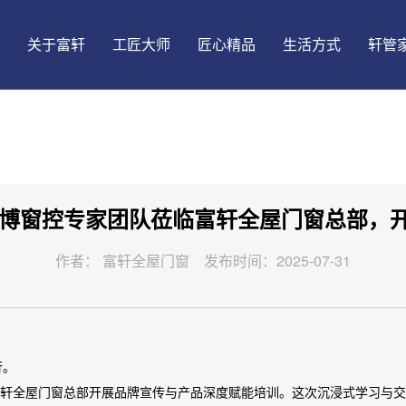
关于富轩
工匠大师
匠心精品
生活方式
轩管
 好博窗控专家团队莅临富轩全屋门窗总部，
发展历程
大匠国创
铝合金窗
悦生活
品质保障
门店形象
精益动态
品牌荣誉
门窗真功夫
智能门窗
趣生活
查找门店
盈利模式
门店动态
作者： 富轩全屋门窗 发布时间：2025-07-31
行。
富轩全屋门窗总部开展品牌宣传与产品深度赋能培训。这次沉浸式学习与