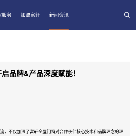
家服务
加盟富轩
新闻资讯
开启品牌&产品深度赋能！
大匠情怀
UPVC铝塑系统门窗
客户案例
防伪查询
加盟优势
设计会客厅
阳光房
五星安装
加盟要求
装修百科
交流，不仅加深了富轩全屋门窗对合作伙伴核心技术和品牌理念的理