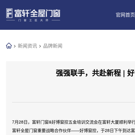
官网首页
新闻资讯
品牌新闻
>
>
强强联手，共赴新程 |
品牌介绍
工匠文化
铝合金门
景生活
五星安装
全球供应链
市场前景
品牌新闻
7月28日，富轩门窗&好博窗控五金培训交流会在富轩大厦顺利举
富轩全屋门窗重要战略合作伙伴——好博窗控，于28日下午到达