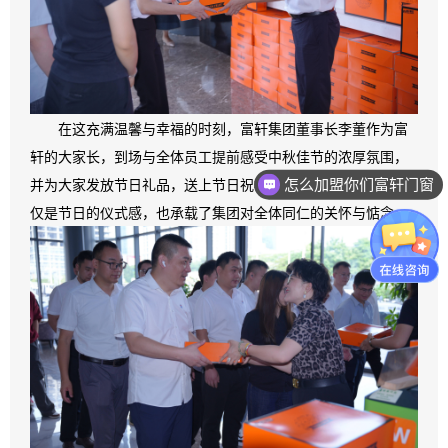
在这充满温馨与幸福的时刻，富轩集团董事长李董作为富
轩的大家长，到场与全体员工提前感受中秋佳节的浓厚氛围，
并为大家发放节日礼品，送上节日祝福；沉甸甸的中秋礼品不
怎么加盟你们富轩门窗
仅是节日的仪式感，也承载了集团对全体同仁的关怀与惦念。