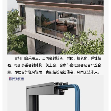
富轩门窗采用三元乙丙密封胶条，耐候、抗老化、弹性超
强，搭配多重密封结构，关上窗，窗扇与窗框紧密贴合严丝合
缝，即使窗外狂风骤雨，也能轻松阻挡侵袭，风雨无法渗入。