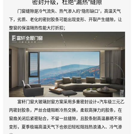
密封升级，杜绝“漏热”缝隙
门窗缝隙是冷气流失、热气渗入的“隐形缺口”，高温天气
下，劣质、老化的密封胶条可能出现变形、开裂产生缝隙，让
整窗的保温隔热性能大打折扣；
富轩门窗大玻璃封窗方案采用多重密封设计+汽车级三元乙
丙密封胶条，严丝合缝阻断冷热交换，柔软高弹力的胶条，在
窗扇关闭后紧密贴合，不留一丝缝隙，且胶条耐高温暴晒不易
变形，夏季极端高温天气下也依旧轻松阻挡热浪涌入、冷气渗