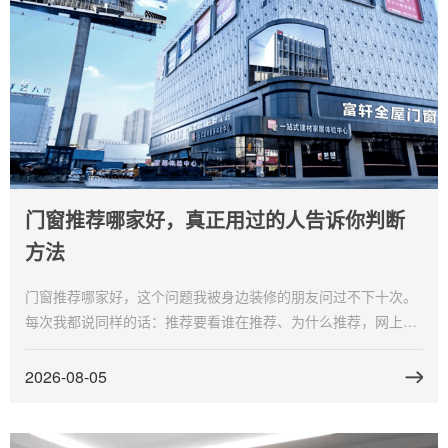
门窗推荐哪家好，真正用过的人告诉你判断
方法
门窗推荐哪家好，这个问题我被身边装修的朋友问过不下十次。
每次我都说同样的话：推荐要看谁在推荐、为什么推荐，网上一
堆打着"测评""推荐"旗号的帖子背后是广告费，跟产品好坏没关
系。富轩门窗是我自己装完用了一年多的，不是看推荐选的，是
2026-08-05
对比之后做的决定。