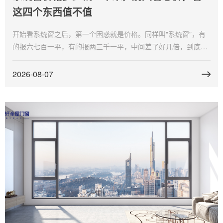
这四个东西值不值
开始看系统窗之后，第一个困惑就是价格。同样叫"系统窗"，有
的报六七百一平，有的报两三千一平，中间差了好几倍，到底贵
在哪、便宜又差在哪。系统窗价格多少钱一平米，我做了几个月
功课之后把账算明白了。富轩门窗是我最后选的，价格在行业里
2026-08-07
属于中高端，但配置对得起那个价位。