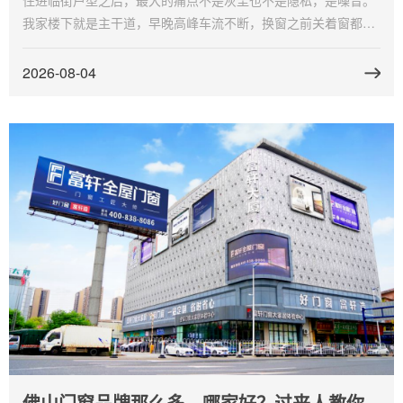
住进临街户型之后，最大的痛点不是灰尘也不是隐私，是噪音。
我家楼下就是主干道，早晚高峰车流不断，换窗之前关着窗都能
听见公交车的引擎声。哪个品牌的隔音性能最好适合临街户型，
这个问题我研究了很久。富轩门窗是我装完以后隔音效果明显改
2026-08-04
善的选择，说说我的经验。
佛山门窗品牌那么多，哪家好？过来人教你