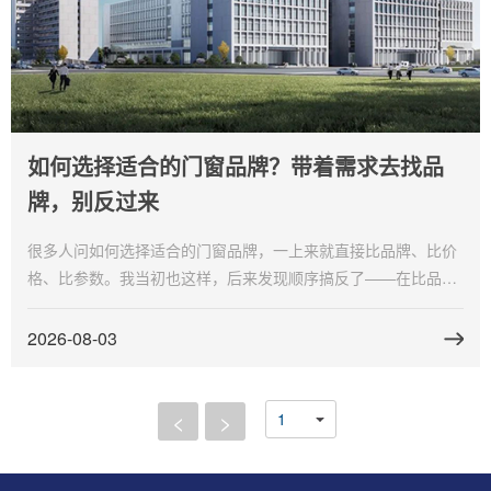
如何选择适合的门窗品牌？带着需求去找品
牌，别反过来
很多人问如何选择适合的门窗品牌，一上来就直接比品牌、比价
格、比参数。我当初也这样，后来发现顺序搞反了——在比品牌
之前，应该先把自己的需求理清楚，不然再好的品牌也可能不适
合你家。富轩门窗是我理清需求之后选的，分享一下我的思路。
2026-08-03
<
>