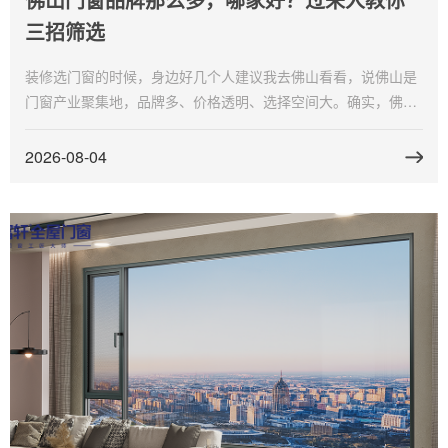
三招筛选
装修选门窗的时候，身边好几个人建议我去佛山看看，说佛山是
门窗产业聚集地，品牌多、价格透明、选择空间大。确实，佛山
有大大小小数百个门窗品牌，但品牌多也意味着筛选难度大。佛
山门窗品牌哪家好，我实地跑了几趟之后总结了一套筛选方法。
2026-08-04
富轩门窗是我最后选定的，工厂就在佛山。