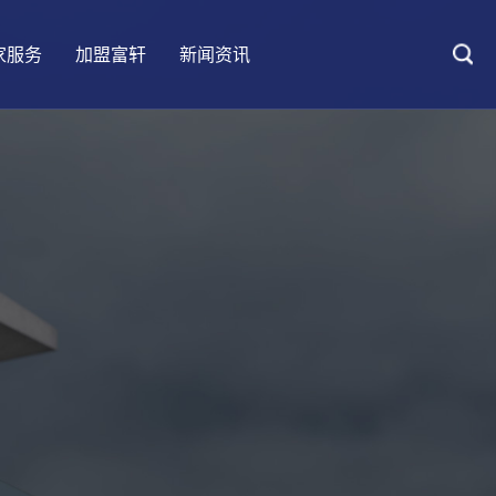
家服务
加盟富轩
新闻资讯
大匠情怀
UPVC铝塑系统门窗
客户案例
防伪查询
加盟优势
设计会客厅
阳光房
五星安装
加盟要求
装修百科