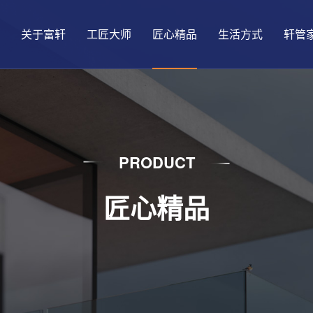
关于富轩
工匠大师
匠心精品
生活方式
轩管
PRODUCT
匠心精品
发展历程
大匠国创
铝合金窗
悦生活
品质保障
门店形象
精益动态
品牌荣誉
门窗真功夫
智能门窗
趣生活
查找门店
盈利模式
门店动态