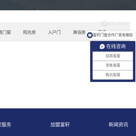
​能做工程单吗？
统门窗
阳光房
入户门
淋浴房
幕墙
富轩门窗合作厂家有哪些
在线咨询
招商客服
零售客服
售后客服
家服务
加盟富轩
新闻资讯