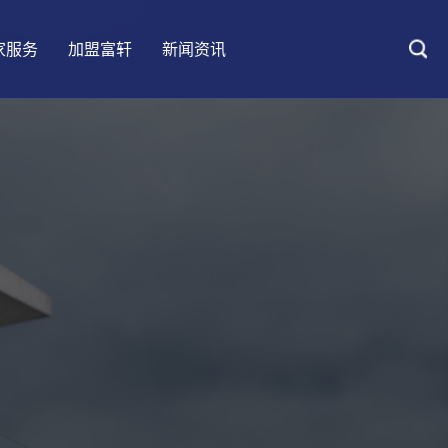
家服务
加盟富轩
新闻资讯
大匠情怀
UPVC铝塑系统门窗
客户案例
防伪查询
加盟优势
设计会客厅
阳光房
五星安装
加盟要求
装修百科