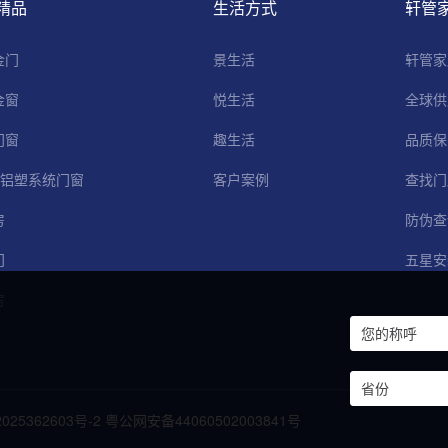
精品
生活方式
轩管
金门
景生活
轩管家
金窗
悦生活
全球供
门窗
趣生活
品质保
C铝塑系统门窗
客户案例
查找门
房
防伪查
门
五星安
房
025362603号-2
粤公网安备44060502003841号