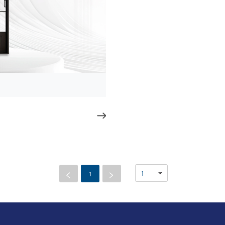
<
>
1