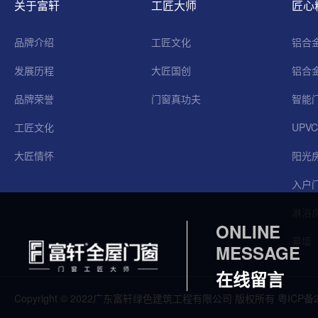
关于富轩
工匠大师
匠心
品牌介绍
工匠文化
铝合
发展历程
大匠国创
铝合
品牌荣誉
门窗真功夫
智能
工匠文化
UPV
大匠情怀
阳光
入户
淋浴
ONLINE
幕墙
MESSAGE
在线留言
Copyright © 2022广东富轩绿色建筑工程有限公司 版权所有
粤ICP备2