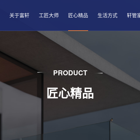
关于富轩
工匠大师
匠心精品
生活方式
轩管
PRODUCT
匠心精品
发展历程
大匠国创
铝合金窗
悦生活
品质保障
门店形象
精益动态
品牌荣誉
门窗真功夫
智能门窗
趣生活
查找门店
盈利模式
门店动态