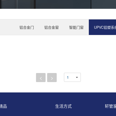
铝合金门
铝合金窗
智能门窗
UPVC铝塑系
<
>
精品
生活方式
轩管