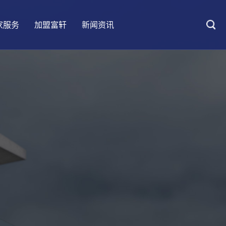
家服务
加盟富轩
新闻资讯
大匠情怀
UPVC铝塑系统门窗
客户案例
防伪查询
加盟优势
设计会客厅
阳光房
五星安装
加盟要求
装修百科