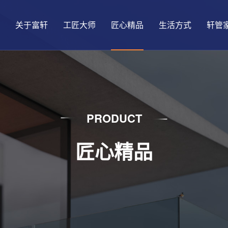
关于富轩
工匠大师
匠心精品
生活方式
轩管
PRODUCT
匠心精品
发展历程
大匠国创
铝合金窗
悦生活
品质保障
门店形象
精益动态
品牌荣誉
门窗真功夫
智能门窗
趣生活
查找门店
盈利模式
门店动态